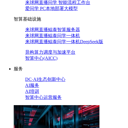
来球网直播问学 智能流程工作台
爱问学 PC本地部署大模型
智算基础设施
来球网直播鲲泰智算服务器
来球网直播鲲泰问学一体机
来球网直播鲲泰问学一体机DeepSeek版
异构算力调度与加速平台
智算中心(AICC)
服务
DC·AI生态创新中心
AI服务
AI培训
智算中心运营服务