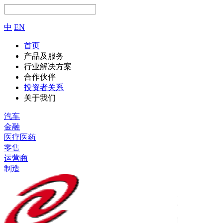
中
EN
首页
产品及服务
行业解决方案
合作伙伴
投资者关系
关于我们
汽车
金融
医疗医药
零售
运营商
制造