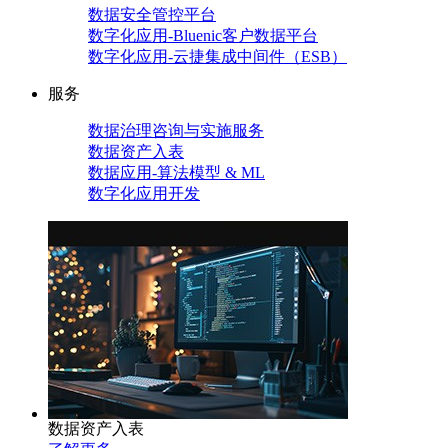
数据安全管控平台
数字化应用-Bluenic客户数据平台
数字化应用-云捷集成中间件（ESB）
服务
数据治理咨询与实施服务
数据资产入表
数据应用-算法模型 & ML
数字化应用开发
数据资产入表